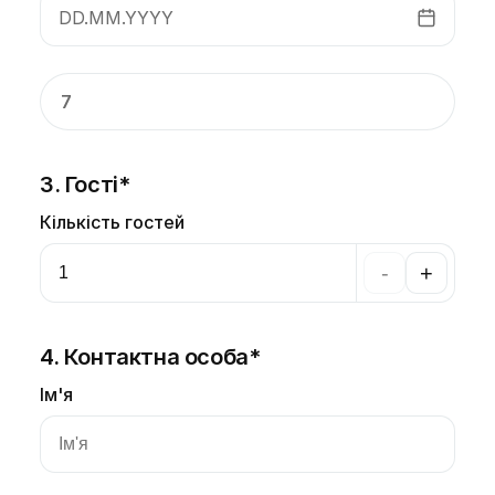
DD.MM.YYYY
7
3. Гості*
Кількість гостей
-
+
4. Контактна особа*
Ім'я